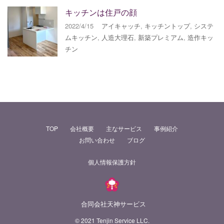
キッチンは住戸の顔
2022/4/15
アイキャッチ
,
キッチントップ
,
システ
ムキッチン
,
人造大理石
,
新築プレミアム
,
造作キッ
チン
TOP
会社概要
主なサービス
事例紹介
お問い合わせ
ブログ
個人情報保護方針
合同会社天神サービス
© 2021 Tenjin Service LLC.