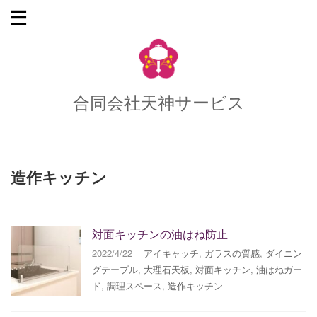
合同会社天神サービス
造作キッチン
対面キッチンの油はね防止
2022/4/22
アイキャッチ
,
ガラスの質感
,
ダイニン
グテーブル
,
大理石天板
,
対面キッチン
,
油はねガー
ド
,
調理スペース
,
造作キッチン