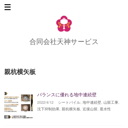
合同会社天神サービス
親杭横矢板
バランスに優れる地中連続壁
2022/4/12
シートパイル
,
地中連続壁
,
山留工事
,
沈下抑制効果
,
親杭横矢板
,
近接山留
,
遮水性