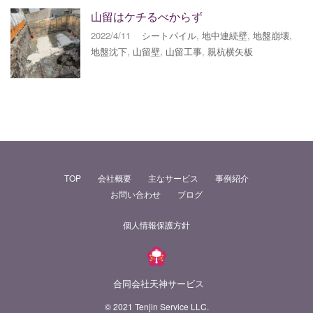
山留はケチるべからず
2022/4/11
シートパイル
,
地中連続壁
,
地盤崩壊
,
地盤沈下
,
山留壁
,
山留工事
,
親杭横矢板
TOP
会社概要
主なサービス
事例紹介
お問い合わせ
ブログ
個人情報保護方針
合同会社天神サービス
© 2021 Tenjin Service LLC.