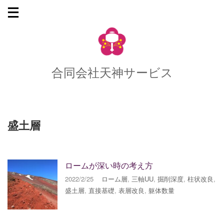
合同会社天神サービス
盛土層
ロームが深い時の考え方
2022/2/25
ローム層
,
三軸UU
,
掘削深度
,
柱状改良
,
盛土層
,
直接基礎
,
表層改良
,
躯体数量