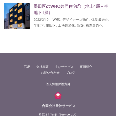
墨田区のWRC共同住宅①（地上4層＋半
地下1層）
2022/2/10
WRC
,
デザイナーズ物件
,
体制最適化
,
半地下
,
墨田区
,
工法最適化
,
新築
,
構造最適化
TOP
会社概要
主なサービス
事例紹介
お問い合わせ
ブログ
個人情報保護方針
合同会社天神サービス
© 2021 Tenjin Service LLC.