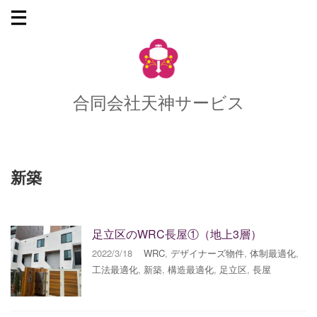
合同会社天神サービス
新築
足立区のWRC長屋①（地上3層）
2022/3/18
WRC
,
デザイナーズ物件
,
体制最適化
,
工法最適化
,
新築
,
構造最適化
,
足立区
,
長屋