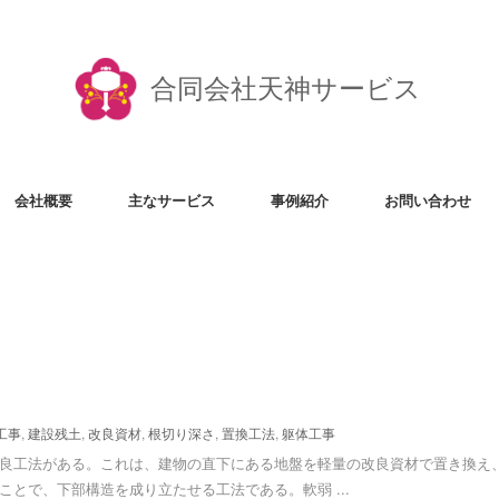
合同会社天神サービス
会社概要
主なサービス
事例紹介
お問い合わせ
工事
,
建設残土
,
改良資材
,
根切り深さ
,
置換工法
,
躯体工事
良工法がある。これは、建物の直下にある地盤を軽量の改良資材で置き換え
ことで、下部構造を成り立たせる工法である。軟弱 ...