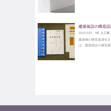
建築仮設の構造設
2022/2/22
VE
,
土工事
,
建築物の構造最適化を
ば、建築仮設の構造最