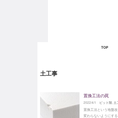
TOP
土工事
置換工法の罠
2022/4/1
ピット階
,
土
置換工法という地盤改
変わらないようにする