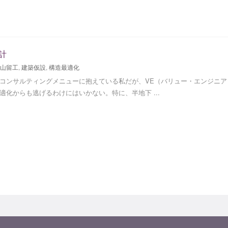
計
山留工
,
建築仮設
,
構造最適化
コンサルティングメニューに抱えている私だが、VE（バリュー・エンジニ
適化からも逃げるわけにはいかない。特に、半地下 ...