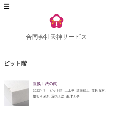
合同会社天神サービス
ピット階
置換工法の罠
2022/4/1
ピット階
,
土工事
,
建設残土
,
改良資材
,
根切り深さ
,
置換工法
,
躯体工事