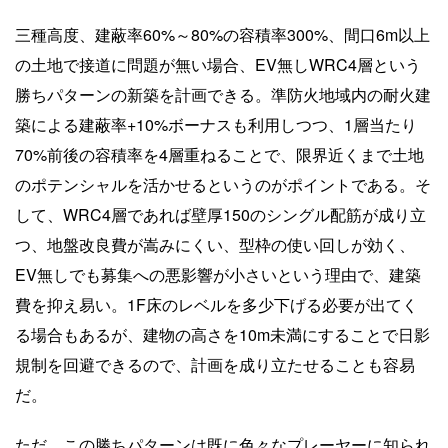
三種高度、建蔽率60%～80%の容積率300%、間口6m以上
の土地で接道に問題が無い場合、EV無しWRC4層という
勝ちパターンの新築を計画できる。準防火地域内の耐火建
築による建蔽率+10%ボーナスも利用しつつ、1層当たり
70%前後の容積率を4層重ねることで、限界近くまで土地
のポテンシャルを活かせるというのがポイントである。そ
して、WRC4層であれば壁厚150のシングル配筋が成り立
つ、地盤改良費が嵩みにくい、型枠の使い回しが効く、
EV無しでも募集への悪影響が小さいという理由で、建築
費を抑え易い。1F床のレベルを多少下げる必要が出てく
る場合もあるが、建物の高さを10m未満にすることで日影
規制を回避できるので、計画を成り立たせることも容易
だ。
ただ、この勝ちパターンは既に色々なプレーヤーに知られ