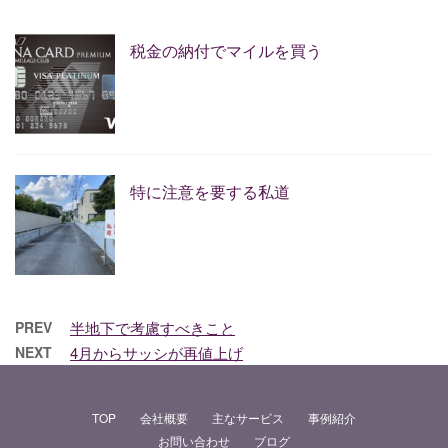
税金の納付でマイルを買う
特に注意を要する私道
PREV
半地下で考慮すべきこと
NEXT
4月からサッシが再値上げ
TOP
会社概要
主なサービス
事例紹介
お問い合わせ
ブログ