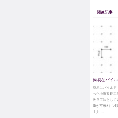
関連記事
簡易なパイル
簡易にパイルド
った地盤改良工
改良工法として
重が平米5トン
主力 ...