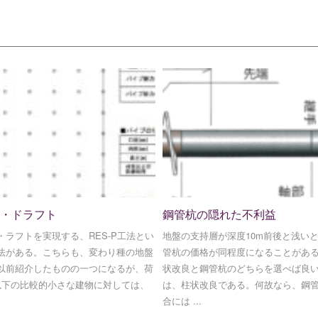
・ドラフト
鋼管杭の隠れた不利益
・ラフトを実現する、RES-P工法とい
地盤の支持層が深度10m前後と浅い
法がある。こちらも、変わり種の地盤
管杭の価格が同程度になることがあ
以前紹介したものの一つになるが、荷
状改良と鋼管杭のどちらを選べば良
以下の比較的小さな建物に対しては、
は、柱状改良である。何故なら、鋼
合には ...