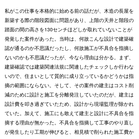
私がこの仕事を本格的に始める前の話だが、木造の長屋を
新築する際の階段図面に問題があり、上階の天井と階段の
踏面の間の高さを130センチほどしか取れていないことが
発覚した案件があった。当時は、何故こんな設計で建築確
認が通るのか不思議だったし、何故施工が不具合を指摘し
ないのかも不思議だったが、今なら理由は分かる。まず、
建築確認では建築関連法規に関連したチェックしか行わな
いので、住まいとして質的に成り立っているかどうかは指
摘の範囲にならない。そして、その案件の建主はコスト削
減のために設計と施工を分離発注していたのだが、建主は
設計費を叩き過ぎていたため、設計から現場監理が除かれ
ていた。加えて、施工にも敢えて建主と設計に不具合を指
摘する理由が無かった。不具合を指摘して工事のやり直し
が発生したり工期が伸びると、相見積で削られた施工費か